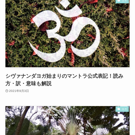
ヨガ
シヴァナンダヨガ始まりのマントラ公式表記！読み
方・訳・意味も解説
2021年9月3日
ヨガ